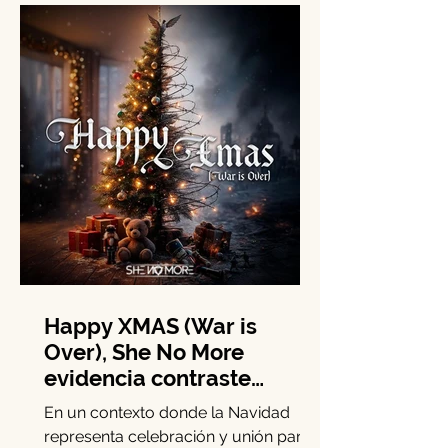
mediante la iniciativa Rayados Wish.
Este esfuerzo se enfoca en la niñez
con situaciones médicas vulnerables
para generar experiencias orientadas
a su bienestar emocional y social.
Durante esta edición, el programa
benefició a seis familias con una
dinámica especial diseñada en alianza
con Viva y la Fundación Dr. Sonrisas.
Entre el 24 y el 26 de abril, Sofía,
André, Ma
Happy XMAS (War is
Over), She No More
evidencia contraste