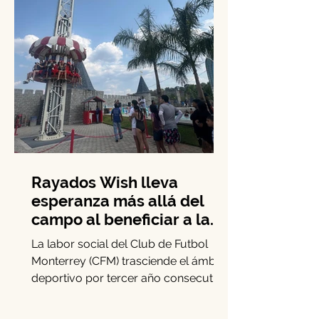
Rayados Wish lleva
esperanza más allá del
campo al beneficiar a la
niñez con enfermedades
La labor social del Club de Futbol
crónicas
Monterrey (CFM) trasciende el ámbito
deportivo por tercer año consecutivo