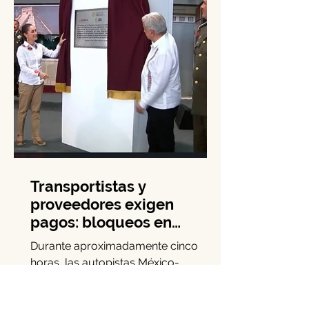
Transportistas y
proveedores exigen
pagos: bloqueos en
carreteras por adeudos
Durante aproximadamente cinco
del Tren Maya
horas, las autopistas México-