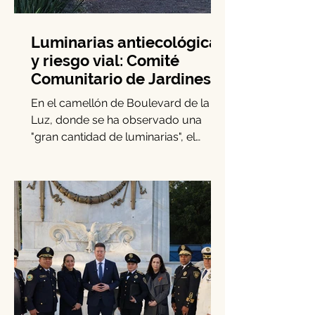
Luminarias antiecológicas
y riesgo vial: Comité
Comunitario de Jardines
del Pedregal emite alerta
En el camellón de Boulevard de la
Luz, donde se ha observado una
"gran cantidad de luminarias", el
Comité de Participación Comunitaria...