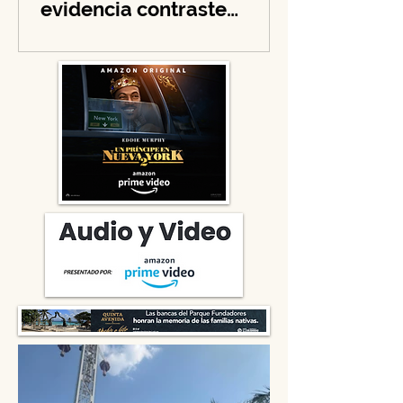
Happy XMAS (War is
Over), She No More
evidencia contraste
navideño y llama a la
solidaridad en tiempos de
guerra