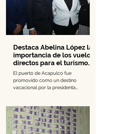
Destaca Abelina López la
importancia de los vuelos
directos para el turismo
entre Acapulco y
El puerto de Acapulco fue
Monterrey
promovido como un destino
vacacional por la presidenta
municipal Abelina López Rodríguez,
quien lideró una...