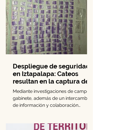
Despliegue de seguridad
en Iztapalapa: Cateos
resultan en la captura de
cinco personas y el
Mediante investigaciones de campo y
decomiso de drogas
gabinete, además de un intercambio
de información y colaboración
interinstitucional, elementos de la...