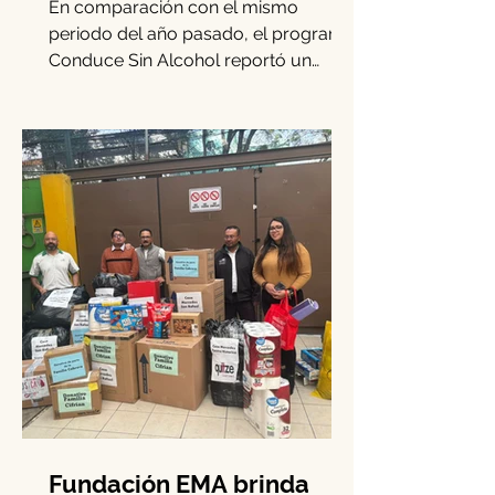
detectados en CDMX:
‘Conduce Sin Alcohol’
crece 15.3% en diciembre
En comparación con el mismo
periodo del año pasado, el programa
Conduce Sin Alcohol reportó un
incremento del 15.3% en los casos
de...