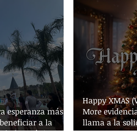
Happy XMAS (W
va esperanza más
More evidencia
beneficiar a la
llama a la sol
edades crónicas
guerra