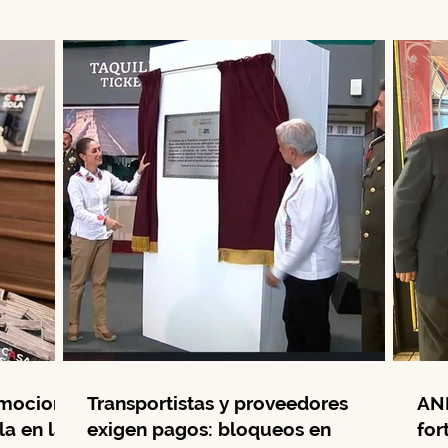
Comunitaria...
Día d
emociona
Transportistas y proveedores
ANI
la en la
exigen pagos: bloqueos en
for