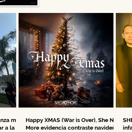
anza más
Happy XMAS (War is Over), She No
SHE
r a la
More evidencia contraste navideño
inf