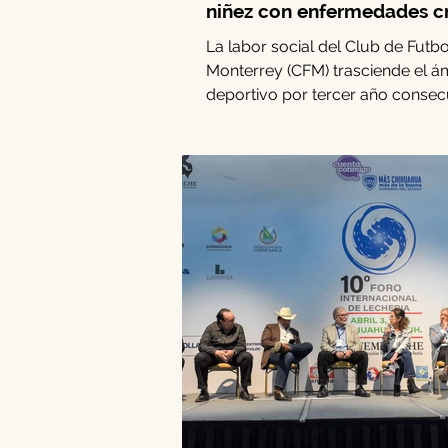
niñez con enfermedades c
La labor social del Club de Futbo
Monterrey (CFM) trasciende el á
deportivo por tercer año consec
mediante la iniciativa Rayados W
esfuerzo se enfoca en la niñez c
situaciones médicas vulnerables
generar experiencias orientadas 
bienestar emocional y social. Du
edición, el programa benefició a 
familias con una dinámica especi
diseñada en alianza con Viva y la
Fundación Dr. Sonrisas. Entre el 2
de abril, Sofía, André, Ma