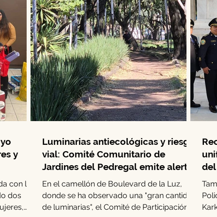
oyo
Luminarias antiecológicas y riesgo
Rec
res y
vial: Comité Comunitario de
uni
Jardines del Pedregal emite alerta
del
a con la
En el camellón de Boulevard de la Luz,
Tamb
do dos
donde se ha observado una "gran cantidad
Poli
ujeres,
de luminarias", el Comité de Participación
Kark