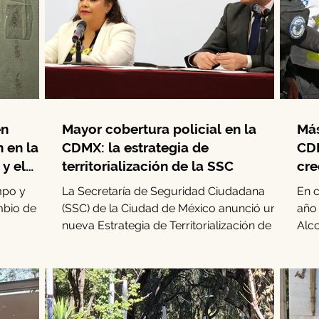
en
Mayor cobertura policial en la
Más
n en la
CDMX: la estrategia de
CDM
y el
territorialización de la SSC
cre
mpo y
La Secretaría de Seguridad Ciudadana
En 
mbio de
(SSC) de la Ciudad de México anunció una
año
nueva Estrategia de Territorialización de la
Alco
..
Policía. Este...
los 