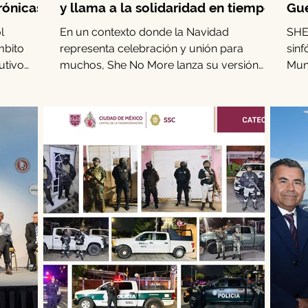
rónicas
y llama a la solidaridad en tiempos
Gue
de guerra
l
En un contexto donde la Navidad
SHE
mbito
representa celebración y unión para
sinf
utivo
muchos, She No More lanza su versión
Mund
ish. Este
metal sinfónica de “Happy Xmas (War Is
on
Over)”, recordando que millones de
 para
personas en zonas de conflicto armado no
a su
tienen motivos para festejar. La banda
rante esta
mexicana transforma el clásico de John
seis
Lennon y Yoko Ono en un llamado directo
al
a la empatía.
4 y el 26