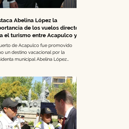
taca Abelina López la
ortancia de los vuelos directos
a el turismo entre Acapulco y
terrey
puerto de Acapulco fue promovido
o un destino vacacional por la
identa municipal Abelina López
íguez, quien lideró una...