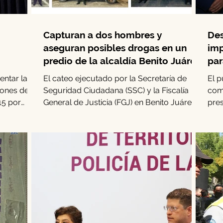
Capturan a dos hombres y
Des
aseguran posibles drogas en un
imp
predio de la alcaldía Benito Juárez
par
Mon
ntar la
El cateo ejecutado por la Secretaría de
El 
lones de
Seguridad Ciudadana (SSC) y la Fiscalía
com
 15 por
General de Justicia (FGJ) en Benito Juárez
pres
permitió la...
Rodr