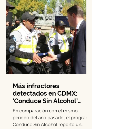
Este...
Más infractores
detectados en CDMX:
‘Conduce Sin Alcohol’
crece 15.3% en diciembre
En comparación con el mismo