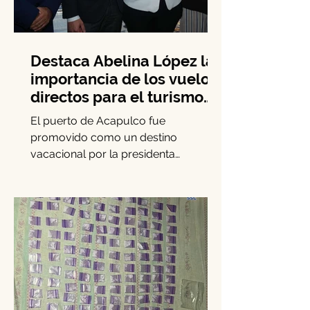
Destaca Abelina López la
importancia de los vuelos
directos para el turismo
entre Acapulco y
El puerto de Acapulco fue
Monterrey
promovido como un destino
vacacional por la presidenta
municipal Abelina López Rodríguez,
quien lideró una...