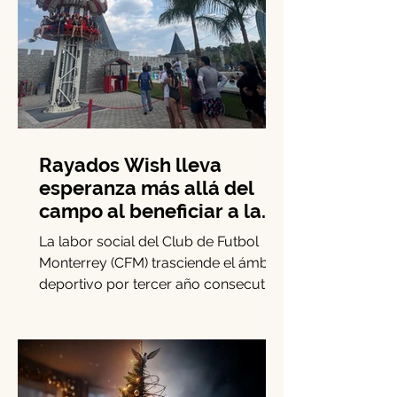
Rayados Wish lleva
esperanza más allá del
campo al beneficiar a la
niñez con enfermedades
La labor social del Club de Futbol
crónicas
Monterrey (CFM) trasciende el ámbito
deportivo por tercer año consecutivo
mediante la iniciativa Rayados Wish.
Este esfuerzo se enfoca en la niñez