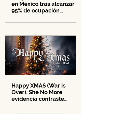
Acapulco lidera el turismo
en México tras alcanzar
95% de ocupación
hotelera en su zona
costera
Happy XMAS (War is
Over), She No More
evidencia contraste