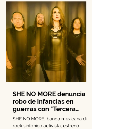
versión metal sinfónica de “Happy
Xmas (War Is Over)”, recordando que
millones de personas en zonas de
conflicto armado no tienen motivos
para festejar. La banda mexicana
transforma el clásico de John Lennon
y Yoko Ono en un llamado directo a
la empatía.
SHE NO MORE denuncia el
robo de infancias en
guerras con "Tercera