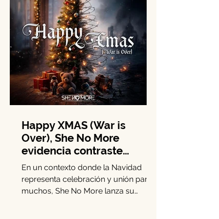
con situaciones médicas vulnerables
para generar experiencias orientadas
a su bienestar emocional y social.
Durante esta edición, el programa
benefició a seis familias con una
dinámica especial diseñada en alianza
con Viva y la Fundación Dr. Sonrisas.
Entre el 24 y el 26 de abril, Sofía,
André, Ma
Happy XMAS (War is
Over), She No More
evidencia contraste
navideño y llama a la
En un contexto donde la Navidad
solidaridad en tiempos de
representa celebración y unión para
guerra
muchos, She No More lanza su