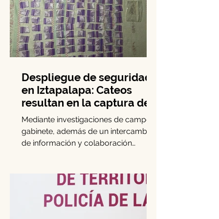
Despliegue de seguridad
en Iztapalapa: Cateos
resultan en la captura de
cinco personas y el
Mediante investigaciones de campo y
decomiso de drogas
gabinete, además de un intercambio
de información y colaboración
interinstitucional, elementos de la...