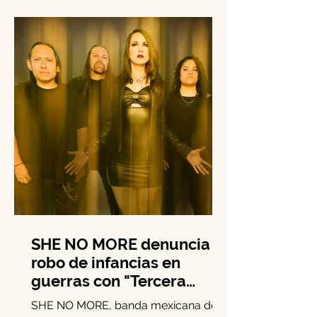
muchos, She No More lanza su
versión metal sinfónica de “Happy
Xmas (War Is Over)”, recordando que
millones de personas en zonas de
conflicto armado no tienen motivos
para festejar. La banda mexicana
transforma el clásico de John Lennon
y Yoko Ono en un llamado directo a
la empatía.
SHE NO MORE denuncia el
robo de infancias en
guerras con "Tercera