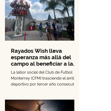
Rayados Wish lleva
esperanza más allá del
campo al beneficiar a la
niñez con enfermedades
La labor social del Club de Futbol
crónicas
Monterrey (CFM) trasciende el ámbito
deportivo por tercer año consecutivo
mediante la iniciativa Rayados Wish.
Este esfuerzo se enfoca en la niñez