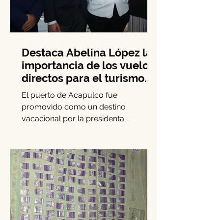
Destaca Abelina López la
importancia de los vuelos
directos para el turismo
entre Acapulco y
El puerto de Acapulco fue
Monterrey
promovido como un destino
vacacional por la presidenta
municipal Abelina López Rodríguez,
quien lideró una...