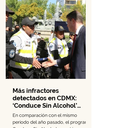
Este...
Más infractores
detectados en CDMX:
‘Conduce Sin Alcohol’
crece 15.3% en diciembre
En comparación con el mismo