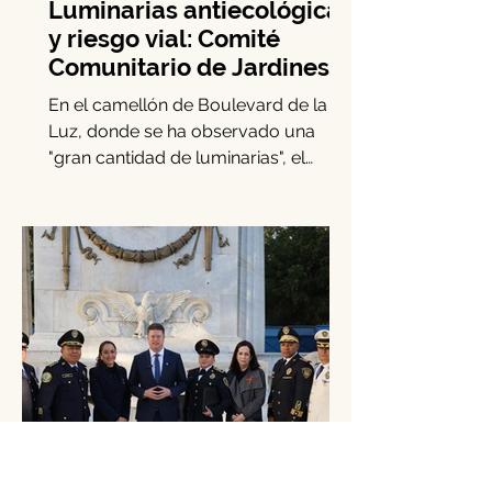
Luminarias antiecológicas
y riesgo vial: Comité
Comunitario de Jardines
del Pedregal emite alerta
En el camellón de Boulevard de la
Luz, donde se ha observado una
"gran cantidad de luminarias", el
Comité de Participación Comunitaria...