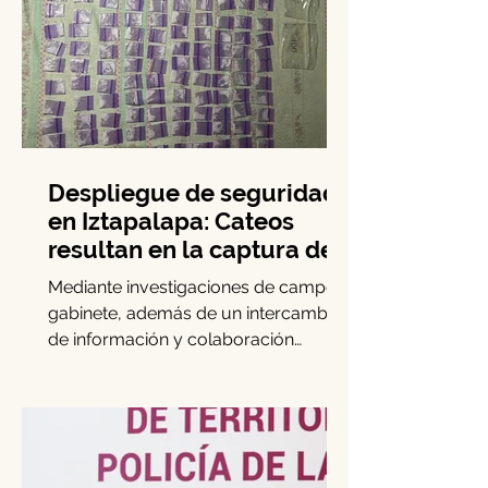
Despliegue de seguridad
en Iztapalapa: Cateos
resultan en la captura de
cinco personas y el
Mediante investigaciones de campo y
decomiso de drogas
gabinete, además de un intercambio
de información y colaboración
interinstitucional, elementos de la...