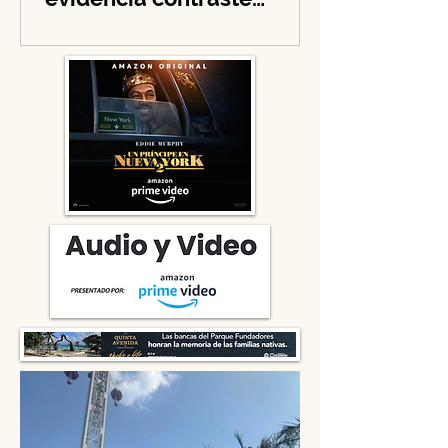
Over), She No More
evidencia contraste
navideño y llama a la
solidaridad en tiempos de
guerra