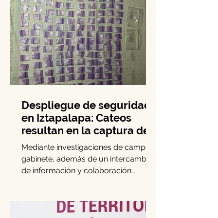
Despliegue de seguridad
en Iztapalapa: Cateos
resultan en la captura de
cinco personas y el
Mediante investigaciones de campo y
decomiso de drogas
gabinete, además de un intercambio
de información y colaboración
interinstitucional, elementos de la...