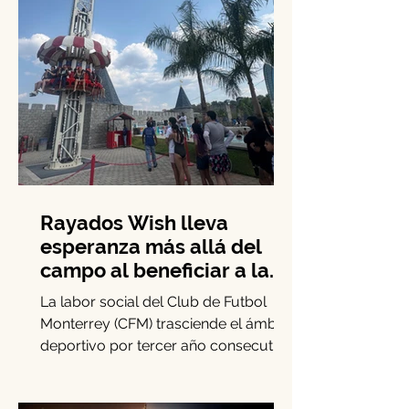
Rayados Wish lleva
esperanza más allá del
campo al beneficiar a la
niñez con enfermedades
La labor social del Club de Futbol
crónicas
Monterrey (CFM) trasciende el ámbito
deportivo por tercer año consecutivo