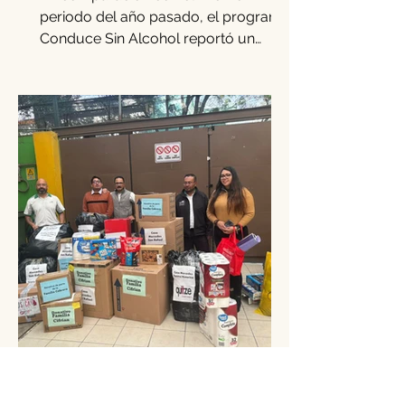
‘Conduce Sin Alcohol’
crece 15.3% en diciembre
En comparación con el mismo
periodo del año pasado, el programa
Conduce Sin Alcohol reportó un
incremento del 15.3% en los casos
de...