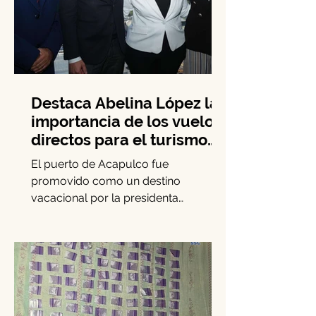
Destaca Abelina López la
importancia de los vuelos
directos para el turismo
entre Acapulco y
El puerto de Acapulco fue
Monterrey
promovido como un destino
vacacional por la presidenta
municipal Abelina López Rodríguez,
quien lideró una...