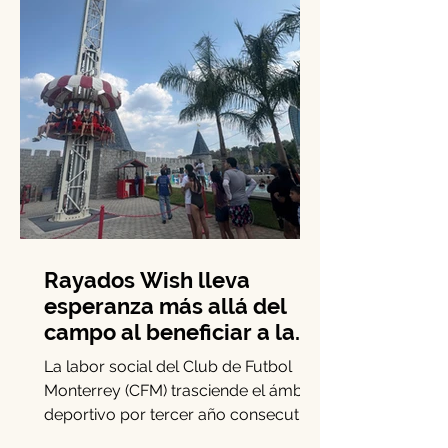
Rayados Wish lleva
esperanza más allá del
campo al beneficiar a la
niñez con enfermedades
La labor social del Club de Futbol
crónicas
Monterrey (CFM) trasciende el ámbito