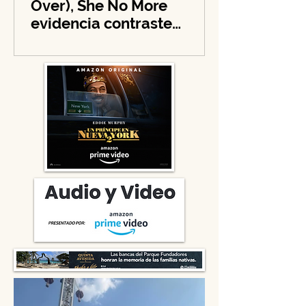
Happy XMAS (War is
Over), She No More
evidencia contraste
navideño y llama a la
solidaridad en tiempos de
guerra