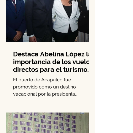
Destaca Abelina López la
importancia de los vuelos
directos para el turismo
entre Acapulco y
El puerto de Acapulco fue
Monterrey
promovido como un destino
vacacional por la presidenta
municipal Abelina López Rodríguez,
quien lideró una...