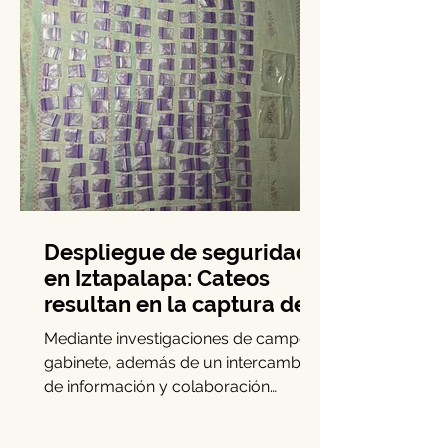
Despliegue de seguridad
en Iztapalapa: Cateos
resultan en la captura de
cinco personas y el
Mediante investigaciones de campo y
decomiso de drogas
gabinete, además de un intercambio
de información y colaboración