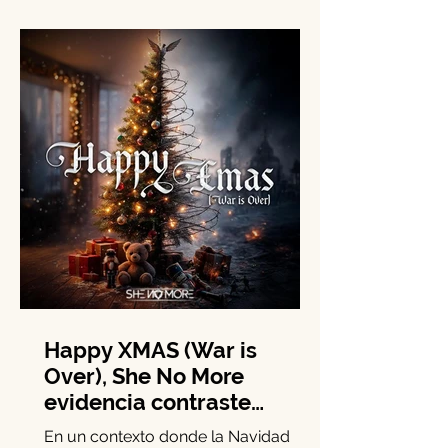
deportivo por tercer año consecutivo
mediante la iniciativa Rayados Wish.
Este esfuerzo se enfoca en la niñez
con situaciones médicas vulnerables
para generar experiencias orientadas
a su bienestar emocional y social.
Durante esta edición, el programa
benefició a seis familias con una
dinámica especial diseñada en alianza
con Viva y la Fundación Dr. Sonrisas.
Entre el 24 y el 26 de abril, Sofía,
André, Ma
Happy XMAS (War is
Over), She No More
evidencia contraste