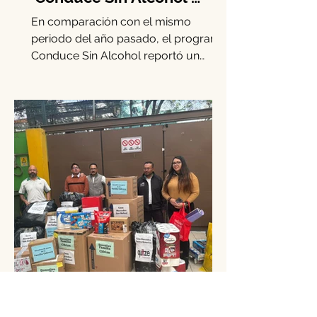
detectados en CDMX:
‘Conduce Sin Alcohol’
crece 15.3% en diciembre
En comparación con el mismo
periodo del año pasado, el programa
Conduce Sin Alcohol reportó un
incremento del 15.3% en los casos
de...