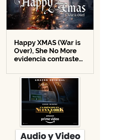
Happy XMAS (War is
Over), She No More
evidencia contraste
navideño y llama a la
solidaridad en tiempos de
guerra