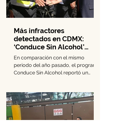
Más infractores
detectados en CDMX:
‘Conduce Sin Alcohol’
crece 15.3% en diciembre
En comparación con el mismo
periodo del año pasado, el programa
Conduce Sin Alcohol reportó un
incremento del 15.3% en los casos
de...