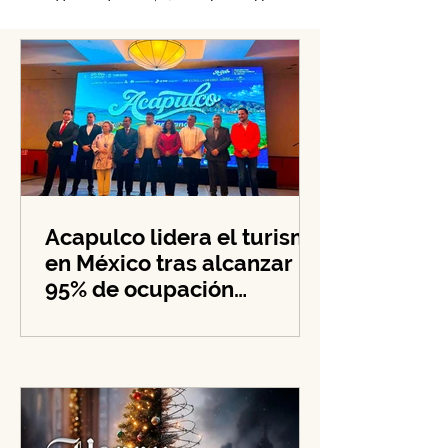
4
/
16
Acapulco lidera el turismo
en México tras alcanzar
95% de ocupación
hotelera en su zona
costera