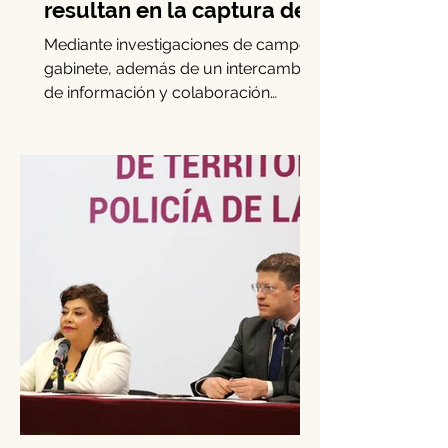
en Iztapalapa: Cateos
resultan en la captura de
cinco personas y el
Mediante investigaciones de campo y
decomiso de drogas
gabinete, además de un intercambio
de información y colaboración
interinstitucional, elementos de la...