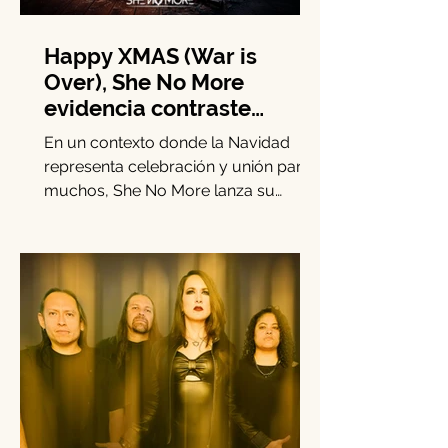
Happy XMAS (War is
Over), She No More
evidencia contraste
navideño y llama a la
En un contexto donde la Navidad
solidaridad en tiempos de
representa celebración y unión para
guerra
muchos, She No More lanza su
versión metal sinfónica de “Happy
Xmas (War Is Over)”, recordando que
millones de personas en zonas de
conflicto armado no tienen motivos
para festejar. La banda mexicana
transforma el clásico de John Lennon
y Yoko Ono en un llamado directo a
la empatía.