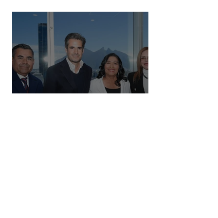
predio de la alcaldía Benito Juárez
Destaca Abelina López la
importancia de los vuelos directos
para el turismo entre Acapulco y
Monterrey