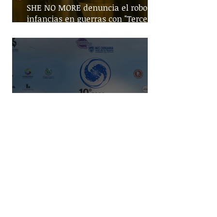
SHE NO MORE denuncia el robo de
infancias en guerras con "Tercera
Guerra Mundial"
Gobierno federal busca incremento
en producción nacional de leche