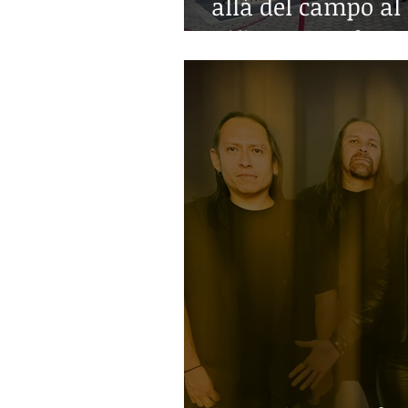
allá del campo al 
niñez con enferm