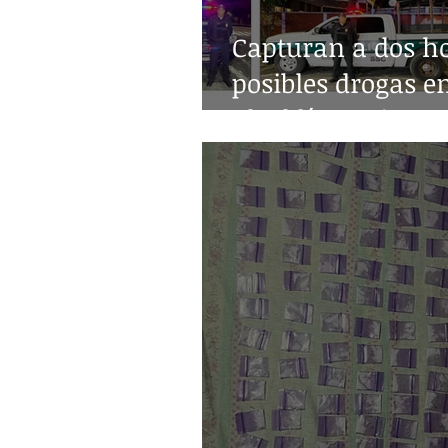
Capturan a dos h
posibles drogas e
alcaldía Benito Ju