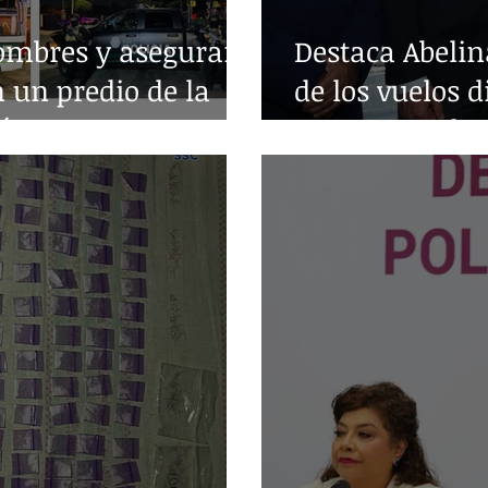
ombres y aseguran
Destaca Abelin
n un predio de la
de los vuelos d
árez
entre Acapulc