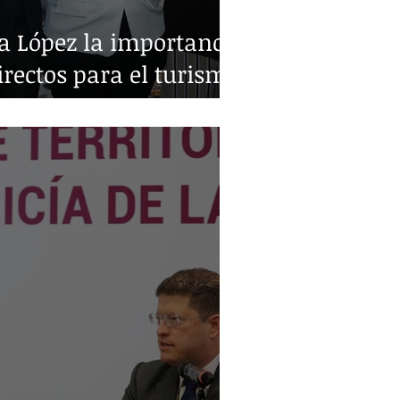
a López la importancia
irectos para el turismo
o y Monterrey