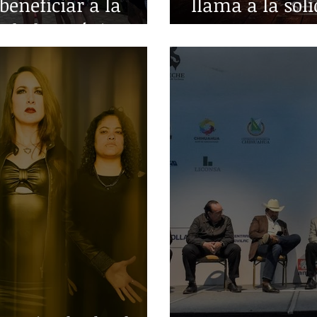
beneficiar a la
llama a la sol
edades crónicas
guerra