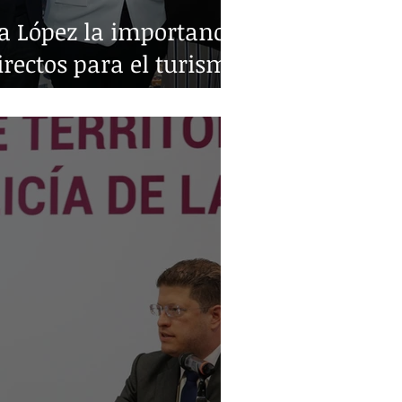
a López la importancia
irectos para el turismo
o y Monterrey