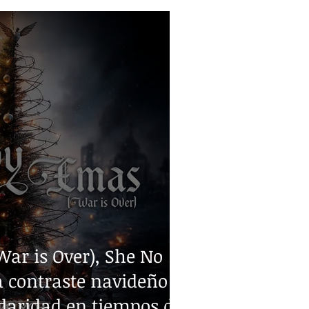
ar is Over), She No
 contraste navideño y
idaridad en tiempos de