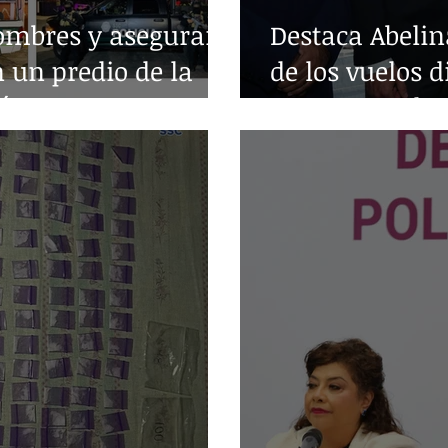
ombres y aseguran
Destaca Abelin
n un predio de la
de los vuelos d
árez
entre Acapulc