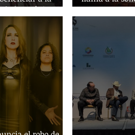
edades crónicas
guerra
ncia el robo de