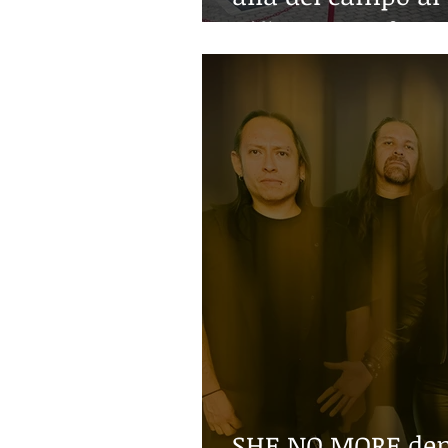
niñez con enferm
SHE NO MORE denu