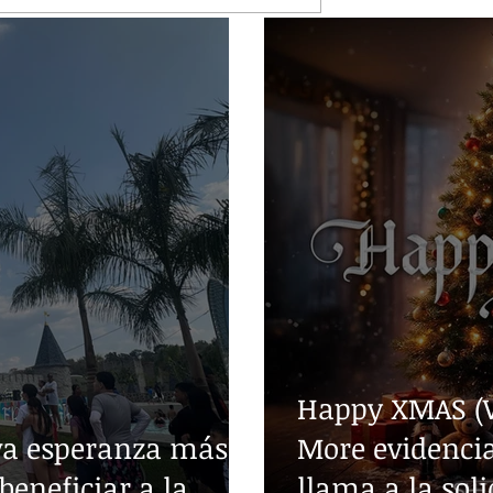
Happy XMAS (W
va esperanza más
More evidencia
beneficiar a la
llama a la sol