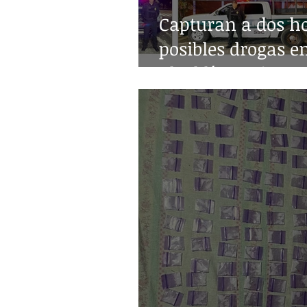
Capturan a dos h
posibles drogas e
alcaldía Benito Ju