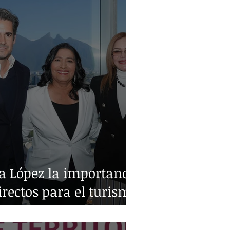
a López la importancia
irectos para el turismo
o y Monterrey