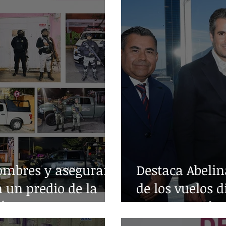
ombres y aseguran
Destaca Abelin
n un predio de la
de los vuelos d
árez
entre Acapulc