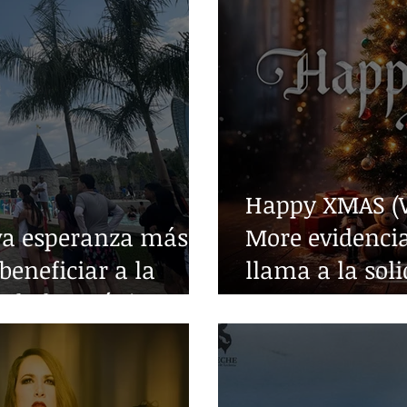
Happy XMAS (W
va esperanza más
More evidencia
beneficiar a la
llama a la sol
edades crónicas
guerra