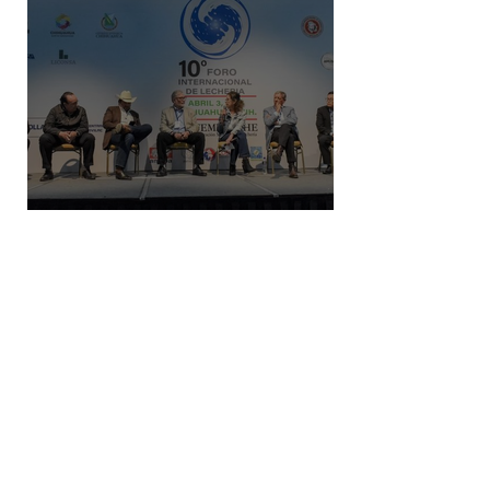
Gobierno federal busca incremento
en producción nacional de leche