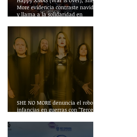
Happy XMAS (War is Over), She No
More evidencia contraste navideño
y llama a la solidaridad en
tiempos de guerra
SHE NO MORE denuncia el robo de
infancias en guerras con "Tercera
Guerra Mundial"