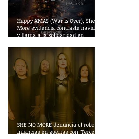
Happy XMAS (War is Over), She No
More evidencia contraste navideño
y llama a la solidaridad en
tiempos de guerra
SHE NO MORE denuncia el robo de
infancias en guerras con "Tercera
Guerra Mundial"