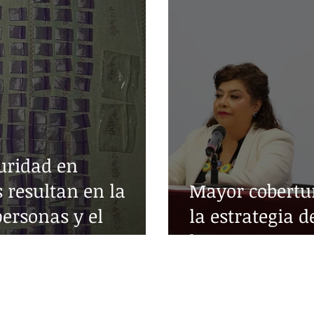
uridad en
 resultan en la
Mayor cobertur
personas y el
la estrategia d
as
la SSC
© Cap