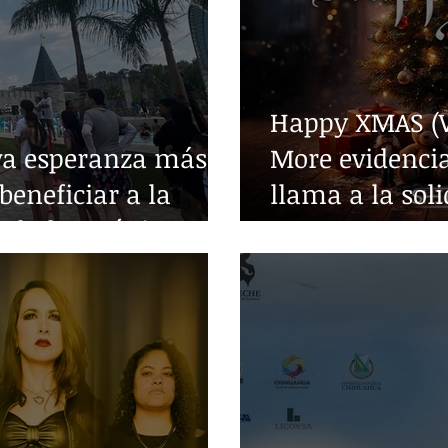
Happy XMAS (W
va esperanza más
More evidencia
beneficiar a la
llama a la sol
edades crónicas
guerra