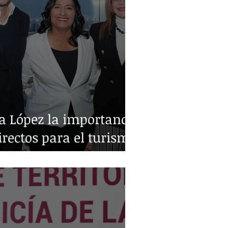
a López la importancia
irectos para el turismo
o y Monterrey