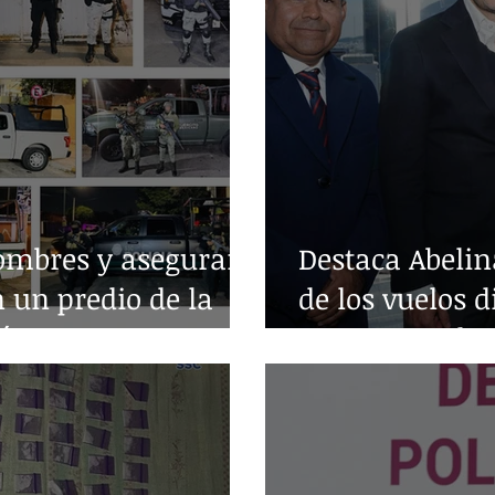
ombres y aseguran
Destaca Abelin
n un predio de la
de los vuelos d
árez
entre Acapulc