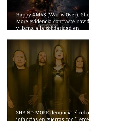
Happy XMAS (War is Over), She No
More evidencia contraste navideño
y llama a la solidaridad en
tiempos de guerra
SHE NO MORE denuncia el robo de
infancias en guerras con "Tercera
Guerra Mundial"