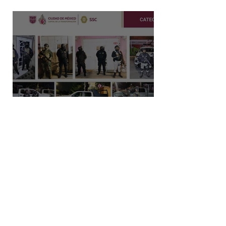
en producción nacional de leche
Capturan a dos hombres y
aseguran posibles drogas en un
predio de la alcaldía Benito Juárez