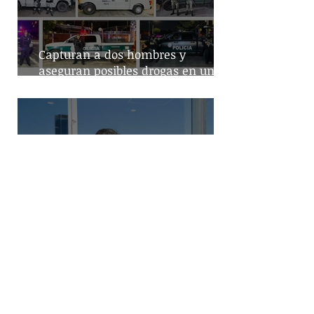
Capturan a dos hombres y
aseguran posibles drogas en un
predio de la alcaldía Benito Juárez
Destaca Abelina López la
importancia de los vuelos directos
para el turismo entre Acapulco y
Monterrey