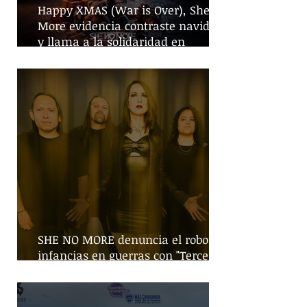
Happy XMAS (War is Over), She No
More evidencia contraste navideño
y llama a la solidaridad en
tiempos de guerra
SHE NO MORE denuncia el robo de
infancias en guerras con "Tercera
Guerra Mundial"