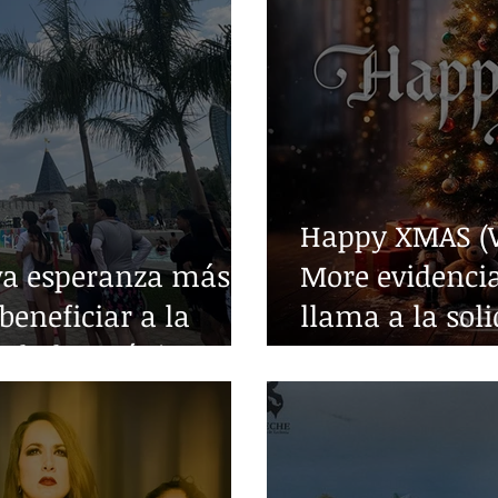
Happy XMAS (W
va esperanza más
More evidencia
beneficiar a la
llama a la sol
edades crónicas
guerra