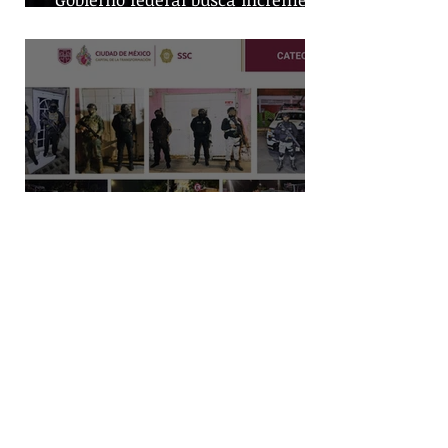
en producción nacional de leche
Capturan a dos hombres y
aseguran posibles drogas en un
predio de la alcaldía Benito Juárez