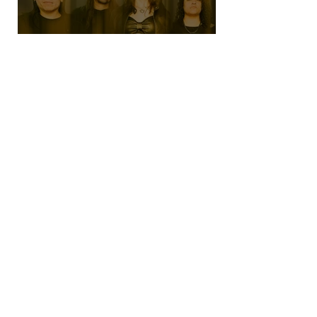
SHE NO MORE denuncia el robo de
infancias en guerras con "Tercera
Guerra Mundial"