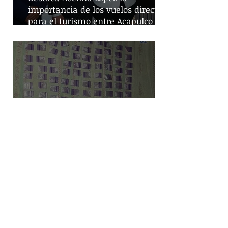
importancia de los vuelos directos
para el turismo entre Acapulco y
Monterrey
Despliegue de seguridad en
Iztapalapa: Cateos resultan en la
captura de cinco personas y el
decomiso de drogas