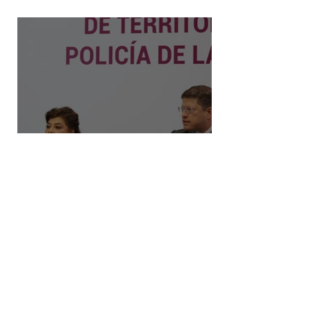
decomiso de drogas
Mayor cobertura policial en la
CDMX: la estrategia de
territorialización de la SSC