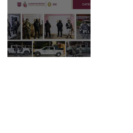
Capturan a dos hombres y
aseguran posibles drogas en un
predio de la alcaldía Benito Juárez