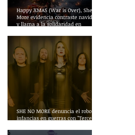
Happy XMAS (War is Over), She No
More evidencia contraste navideño
y llama a la solidaridad en
tiempos de guerra
SHE NO MORE denuncia el robo de
infancias en guerras con "Tercera
Guerra Mundial"