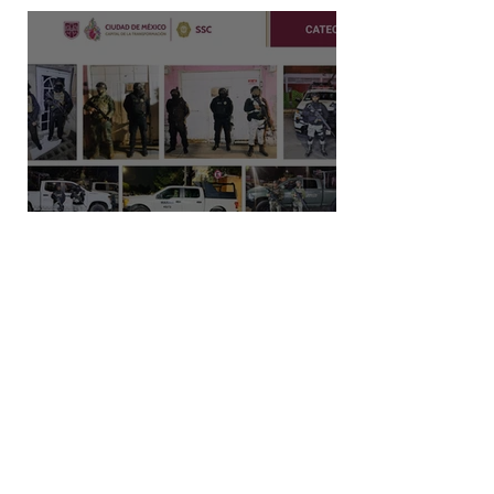
Capturan a dos hombres y
aseguran posibles drogas en un
predio de la alcaldía Benito Juárez