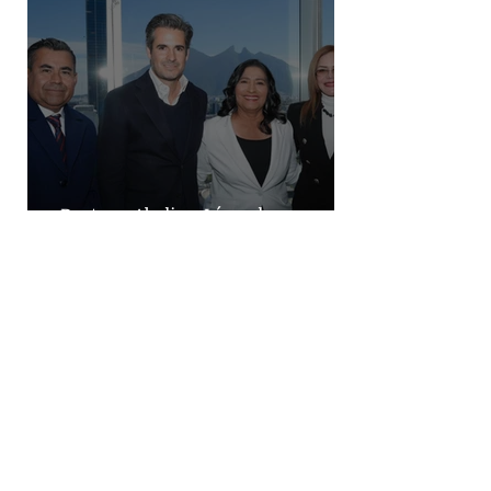
Destaca Abelina López la
importancia de los vuelos directos
para el turismo entre Acapulco y
Monterrey