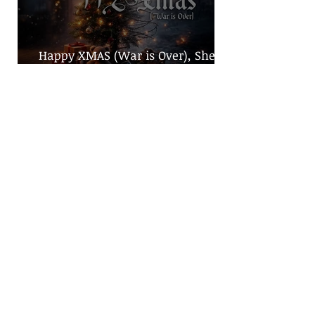
Happy XMAS (War is Over), She No
More evidencia contraste navideño
y llama a la solidaridad en
tiempos de guerra
SHE NO MORE denuncia el robo de
infancias en guerras con "Tercera