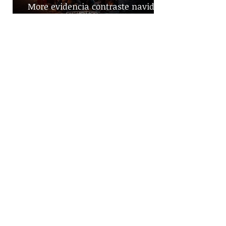
More evidencia contraste navideño
y llama a la solidaridad en
tiempos de guerra
SHE NO MORE denuncia el robo de
infancias en guerras con "Tercera
Guerra Mundial"