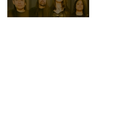
SHE NO MORE denuncia el robo de
infancias en guerras con "Tercera
Guerra Mundial"