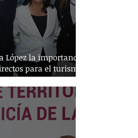
a López la importancia
irectos para el turismo
o y Monterrey