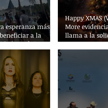
Happy XMAS (W
va esperanza más
More evidencia
beneficiar a la
llama a la sol
edades crónicas
guerra