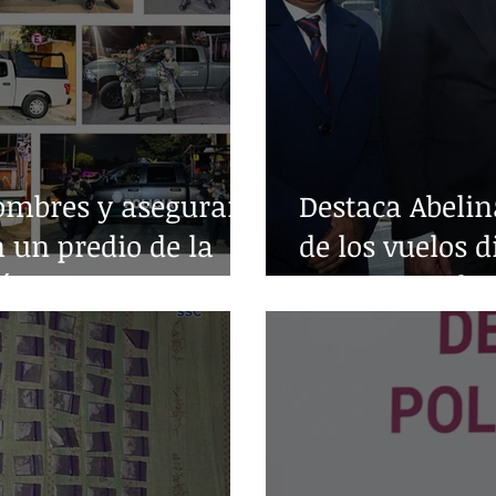
ombres y aseguran
Destaca Abelin
n un predio de la
de los vuelos d
árez
entre Acapulc