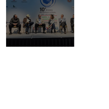
Gobierno federal busca incremento
en producción nacional de leche