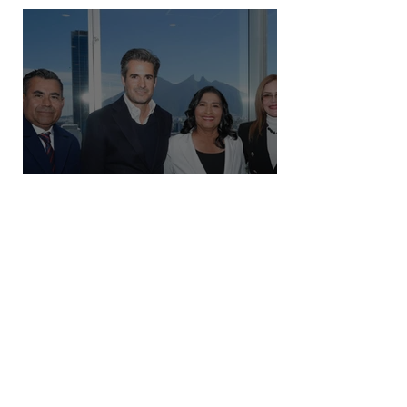
Destaca Abelina López la
importancia de los vuelos directos
para el turismo entre Acapulco y
Monterrey