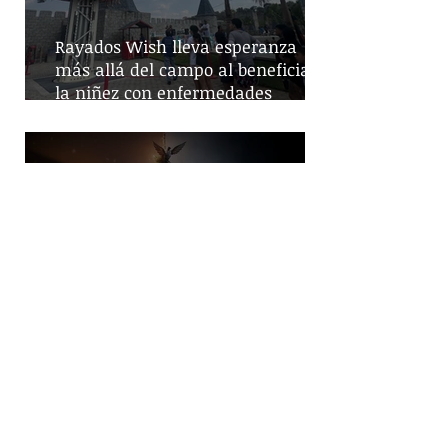
Rayados Wish lleva esperanza
más allá del campo al beneficiar a
la niñez con enfermedades
crónicas
Happy XMAS (War is Over), She No
More evidencia contraste navideño
y llama a la solidaridad en
tiempos de guerra