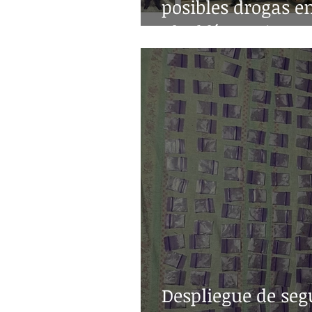
posibles drogas e
alcaldía Benito Ju
Despliegue de seg