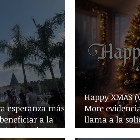
Happy XMAS (W
va esperanza más
More evidencia
beneficiar a la
llama a la sol
edades crónicas
guerra