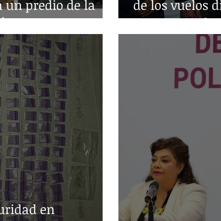
n un predio de la
de los vuelos d
árez
entre Acapulc
uridad en