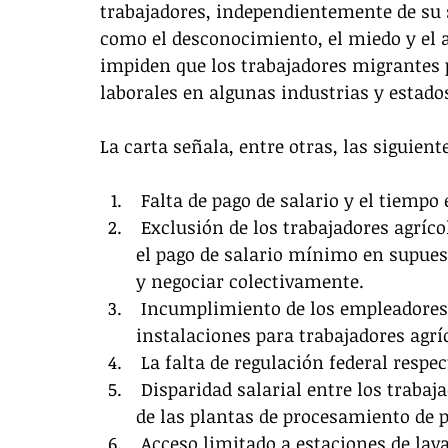
trabajadores, independientemente de su s
como el desconocimiento, el miedo y el 
impiden que los trabajadores migrantes 
laborales en algunas industrias y estado
La carta señala, entre otras, las siguien
 Falta de pago de salario y el tiemp
 Exclusión de los trabajadores agrícolas de: a) el pago de tiempo extraordinario; b) 
el pago de salario mínimo en supuest
y negociar colectivamente.
 Incumplimiento de los empleadores de los protocolos de descansos e 
instalaciones para trabajadores agrí
 La falta de regulación federal respec
 Disparidad salarial entre los trabajadores de las empacadoras y los trabajadores 
de las plantas de procesamiento de p
 Acceso limitado a estaciones de lavado de manos y sanitarios en ambas 