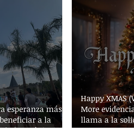
Happy XMAS (W
va esperanza más
More evidencia
beneficiar a la
llama a la sol
edades crónicas
guerra