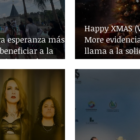
Happy XMAS (W
va esperanza más
More evidencia
beneficiar a la
llama a la sol
edades crónicas
guerra