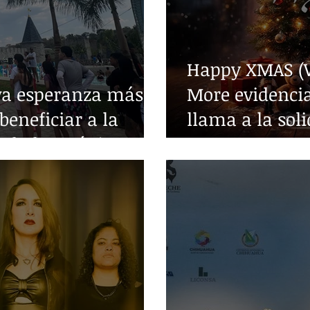
Happy XMAS (W
va esperanza más
More evidencia
beneficiar a la
llama a la sol
edades crónicas
guerra