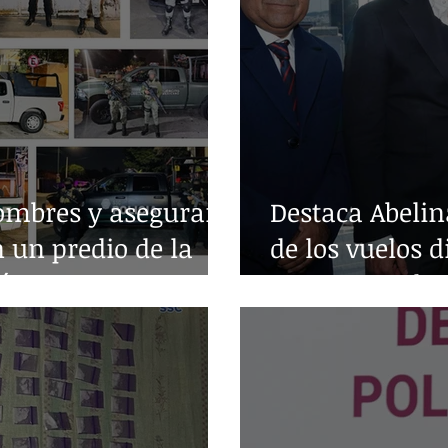
ombres y aseguran
Destaca Abelin
n un predio de la
de los vuelos d
árez
entre Acapulc