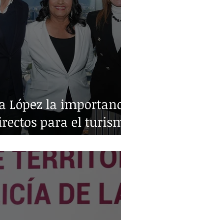
a López la importancia
irectos para el turismo
o y Monterrey