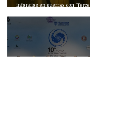
infancias en guerras con "Tercera
Guerra Mundial"
Gobierno federal busca incremento
en producción nacional de leche