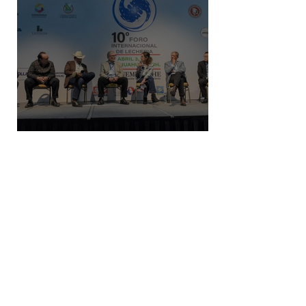
Gobierno federal busca incremento
en producción nacional de leche