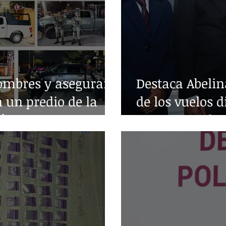
ombres y aseguran
Destaca Abelin
n un predio de la
de los vuelos d
árez
entre Acapulc