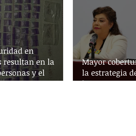
uridad en
 resultan en la
Mayor cobertur
personas y el
la estrategia d
as
la SSC
© Cap