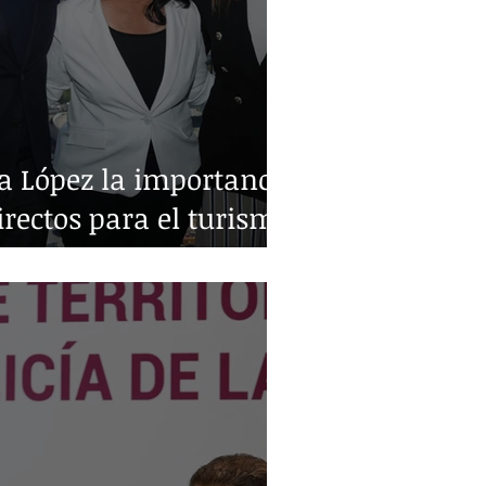
a López la importancia
irectos para el turismo
o y Monterrey