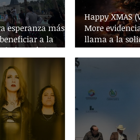
Happy XMAS (W
va esperanza más
More evidencia
beneficiar a la
llama a la sol
edades crónicas
guerra