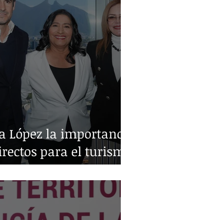
a López la importancia
irectos para el turismo
o y Monterrey