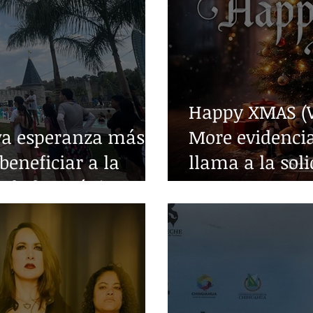
Happy XMAS (W
va esperanza más
More evidencia
beneficiar a la
llama a la sol
edades crónicas
guerra