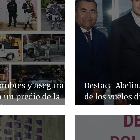
ombres y aseguran
Destaca Abelin
n un predio de la
de los vuelos d
árez
entre Acapulc