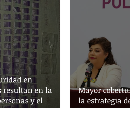
uridad en
 resultan en la
Mayor cobertur
personas y el
la estrategia d
as
la SSC