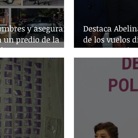
ombres y aseguran
Destaca Abelin
n un predio de la
de los vuelos d
árez
entre Acapulc