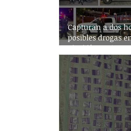
Capturan a dos h
posibles drogas e
alcaldía Benito Ju