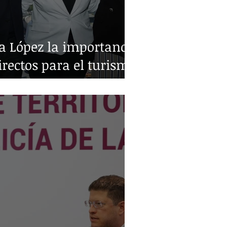
a López la importancia
irectos para el turismo
o y Monterrey