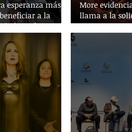
va esperanza más
More evidencia
beneficiar a la
llama a la sol
edades crónicas
guerra