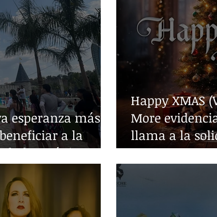
Happy XMAS (W
va esperanza más
More evidencia
beneficiar a la
llama a la sol
edades crónicas
guerra