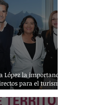
a López la importancia
irectos para el turismo
o y Monterrey