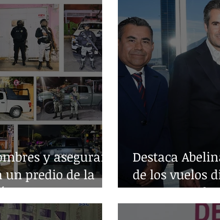
ombres y aseguran
Destaca Abelin
n un predio de la
de los vuelos d
árez
entre Acapulc