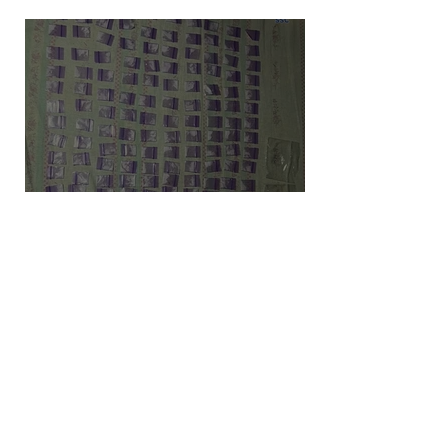
Monterrey
Despliegue de seguridad en
Iztapalapa: Cateos resultan en la
captura de cinco personas y el
decomiso de drogas