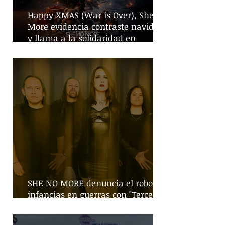
Happy XMAS (War is Over), She No
More evidencia contraste navideño
y llama a la solidaridad en
tiempos de guerra
SHE NO MORE denuncia el robo de
infancias en guerras con "Tercera
Guerra Mundial"