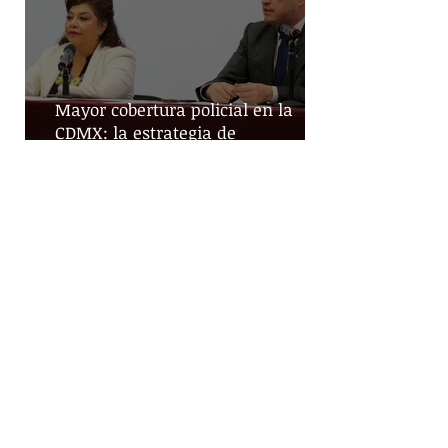
Mayor cobertura policial en la
CDMX: la estrategia de
territorialización de la SSC