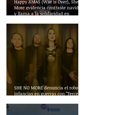
Happy XMAS (War is Over), She No
More evidencia contraste navideño
y llama a la solidaridad en
tiempos de guerra
SHE NO MORE denuncia el robo de
infancias en guerras con "Tercera
Guerra Mundial"