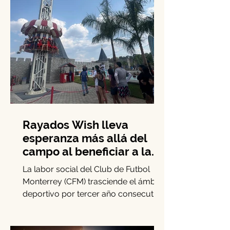
Rayados Wish lleva
esperanza más allá del
campo al beneficiar a la
niñez con enfermedades
La labor social del Club de Futbol
crónicas
Monterrey (CFM) trasciende el ámbito
deportivo por tercer año consecutivo