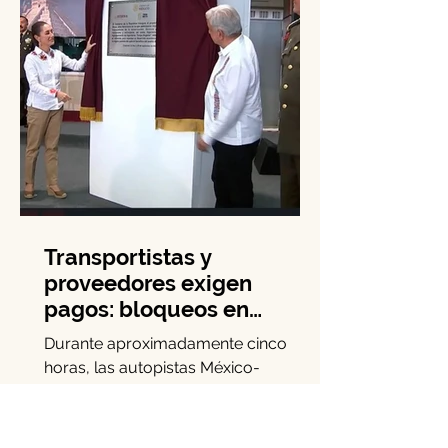
Transportistas y
proveedores exigen
pagos: bloqueos en
carreteras por adeudos
Durante aproximadamente cinco
del Tren Maya
horas, las autopistas México-
Pachuca y México-Querétaro