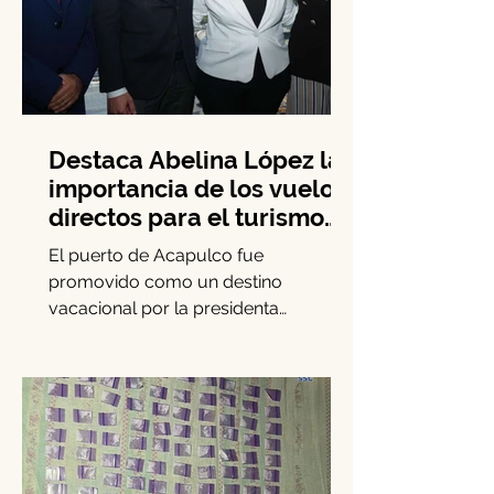
Destaca Abelina López la
importancia de los vuelos
directos para el turismo
entre Acapulco y
El puerto de Acapulco fue
Monterrey
promovido como un destino
vacacional por la presidenta
municipal Abelina López Rodríguez,
quien lideró una...