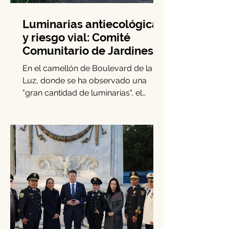
Luminarias antiecológicas
y riesgo vial: Comité
Comunitario de Jardines
del Pedregal emite alerta
En el camellón de Boulevard de la
Luz, donde se ha observado una
"gran cantidad de luminarias", el
Comité de Participación Comunitaria...