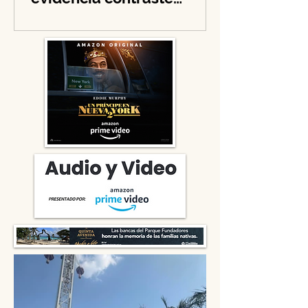
Over), She No More
evidencia contraste
navideño y llama a la
solidaridad en tiempos de
guerra