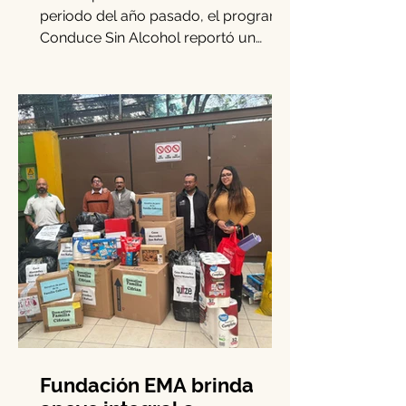
‘Conduce Sin Alcohol’
crece 15.3% en diciembre
En comparación con el mismo
periodo del año pasado, el programa
Conduce Sin Alcohol reportó un
incremento del 15.3% en los casos
de...