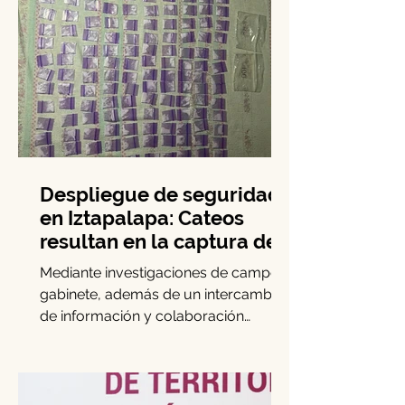
Despliegue de seguridad
en Iztapalapa: Cateos
resultan en la captura de
cinco personas y el
Mediante investigaciones de campo y
decomiso de drogas
gabinete, además de un intercambio
de información y colaboración
interinstitucional, elementos de la...