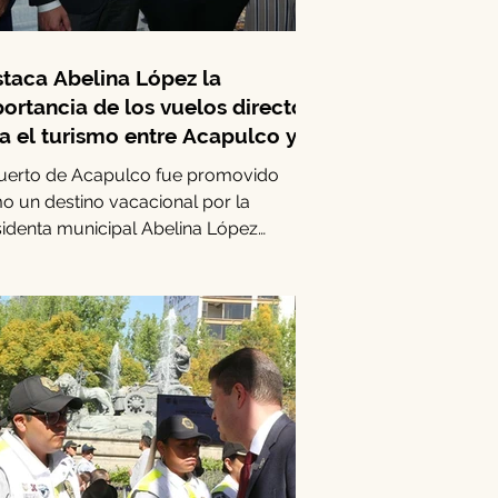
taca Abelina López la
ortancia de los vuelos directos
a el turismo entre Acapulco y
terrey
puerto de Acapulco fue promovido
o un destino vacacional por la
identa municipal Abelina López
íguez, quien lideró una...