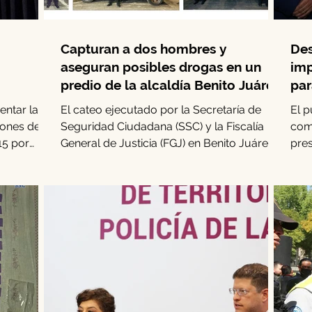
Capturan a dos hombres y
Des
aseguran posibles drogas en un
imp
predio de la alcaldía Benito Juárez
par
Mon
ntar la
El cateo ejecutado por la Secretaría de
El 
lones de
Seguridad Ciudadana (SSC) y la Fiscalía
com
 15 por
General de Justicia (FGJ) en Benito Juárez
pres
permitió la...
Rodr