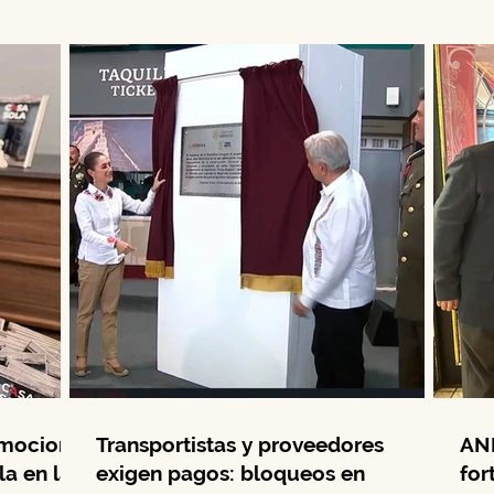
Comunitaria...
Día d
emociona
Transportistas y proveedores
ANI
la en la
exigen pagos: bloqueos en
for