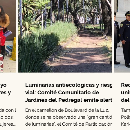
oyo
Luminarias antiecológicas y riesgo
Rec
res y
vial: Comité Comunitario de
uni
Jardines del Pedregal emite alerta
del
a con la
En el camellón de Boulevard de la Luz,
Tamb
do dos
donde se ha observado una "gran cantidad
Poli
ujeres,
de luminarias", el Comité de Participación
Kark