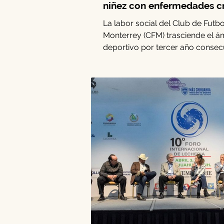
niñez con enfermedades c
La labor social del Club de Futbo
Monterrey (CFM) trasciende el á
deportivo por tercer año consec
mediante la iniciativa Rayados W
esfuerzo se enfoca en la niñez c
situaciones médicas vulnerables
generar experiencias orientadas 
bienestar emocional y social. Du
edición, el programa benefició a 
familias con una dinámica especi
diseñada en alianza con Viva y la
Fundación Dr. Sonrisas. Entre el 2
de abril, Sofía, André, Ma