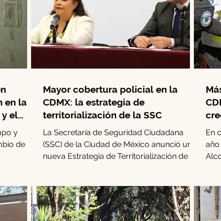
en
Mayor cobertura policial en la
Más
n en la
CDMX: la estrategia de
CDM
y el
territorialización de la SSC
cre
mpo y
La Secretaría de Seguridad Ciudadana
En 
mbio de
(SSC) de la Ciudad de México anunció una
año
nueva Estrategia de Territorialización de la
Alco
..
Policía. Este...
los 