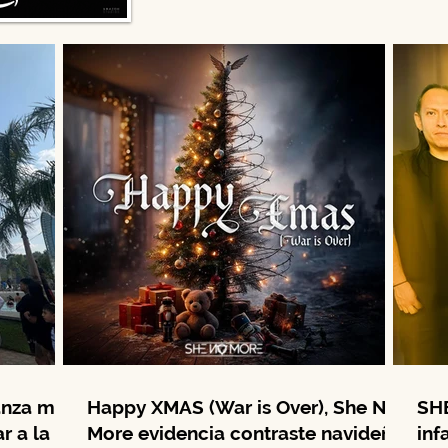
anza más
Happy XMAS (War is Over), She No
SHE
r a la
More evidencia contraste navideño
inf